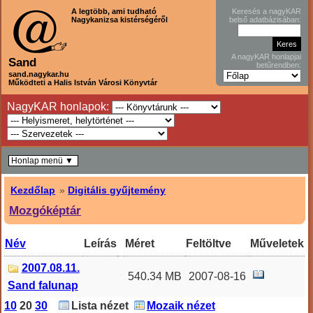
A legtöbb, ami tudható
Keresés a nagyKAR
Nagykanizsa kistérségéről
belső adatbázisában:
A nagyKAR honlapjai
Sand
betűrendben:
sand.nagykar.hu
Működteti a Halis István Városi Könyvtár
NagyKAR honlapok:
Honlap menü ▼
Kezdőlap
»
Digitális gyűjtemény
Mozgóképtár
Név
Leírás
Méret
Feltöltve
Műveletek
2007.08.11.
540.34 MB
2007-08-16
Sand falunap
10
20
30
Lista nézet
Mozaik nézet