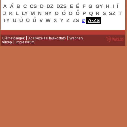
A
Á
B
C
CS
D
DZ
DZS
E
É
F
G
GY
H
I
Í
J
K
L
LY
M
N
NY
O
Ó
Ö
Ő
P
Q
R
S
SZ
T
TY
U
Ú
Ü
Ű
V
W
X
Y
Z
ZS
#
A-ZS
Elérhetőségek
Adatkezelési tájékoztató
Webhely
térkép
Impresszum