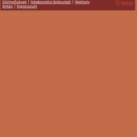
Elérhetőségek
Adatkezelési tájékoztató
Webhely
térkép
Impresszum