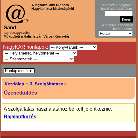
A legtöbb, ami tudható
Keresés a nagyKAR
Nagykanizsa kistérségéről
belső adatbázisában:
A nagyKAR honlapjai
Sand
betűrendben:
sand.nagykar.hu
Működteti a Halis István Városi Könyvtár
NagyKAR honlapok:
Honlap menü ▼
Kezdőlap
»
3. Szolgáltatások
Üzenetküldés
A szolgáltatás használatához be kell jelentkeznie.
Bejelentkezés